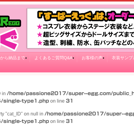
から納品まで
よくあるご質問Q&A
お客様の声
衣装サンプ
0 in
/home/passione2017/super--egg.com/public_
/single-type1.php
on line
31
rty "cat_ID" on null in
/home/passione2017/super--egg
/single-type1.php
on line
31