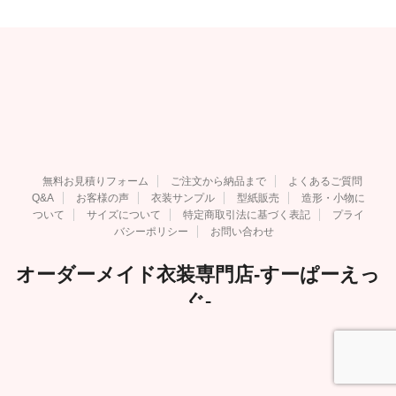
無料お見積りフォーム
ご注文から納品まで
よくあるご質問
Q&A
お客様の声
衣装サンプル
型紙販売
造形・小物に
ついて
サイズについて
特定商取引法に基づく表記
プライ
バシーポリシー
お問い合わせ
オーダーメイド衣装専門店-すーぱーえっ
ぐ-
Copyright© オーダーメイド衣装専門店-すーぱーえっぐ- , 2026 All Rights
Reserved.