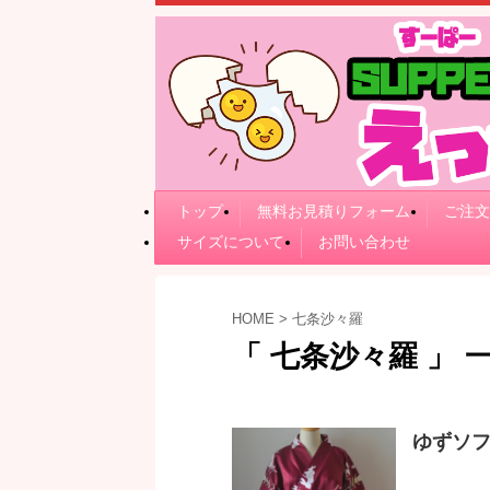
トップ
無料お見積りフォーム
ご注文
サイズについて
お問い合わせ
HOME
>
七条沙々羅
「 七条沙々羅 」 
ゆずソ