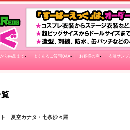
から納品まで
よくあるご質問Q&A
お客様の声
衣装サンプ
一覧
フト 夏空カナタ・七条沙々羅