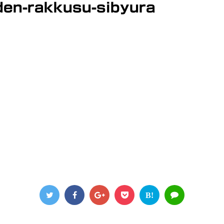
den-rakkusu-sibyura
B!