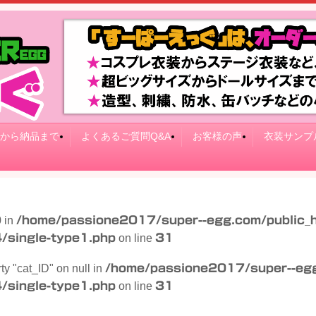
から納品まで
よくあるご質問Q&A
お客様の声
衣装サンプ
0 in
/home/passione2017/super--egg.com/public_
/single-type1.php
on line
31
rty "cat_ID" on null in
/home/passione2017/super--egg
/single-type1.php
on line
31