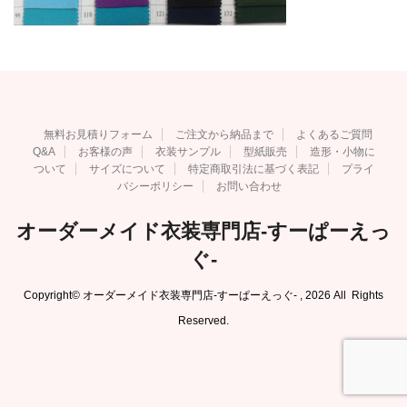
無料お見積りフォーム
ご注文から納品まで
よくあるご質問
Q&A
お客様の声
衣装サンプル
型紙販売
造形・小物に
ついて
サイズについて
特定商取引法に基づく表記
プライ
バシーポリシー
お問い合わせ
オーダーメイド衣装専門店-すーぱーえっ
ぐ-
Copyright© オーダーメイド衣装専門店-すーぱーえっぐ- , 2026 All Rights
Reserved.