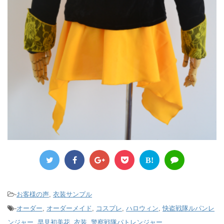
B!
-
お客様の声
,
衣装サンプル
-
オーダー
,
オーダーメイド
,
コスプレ
,
ハロウィン
,
快盗戦隊ルパンレ
ンジャー
,
早見初美花
,
衣装
,
警察戦隊パトレンジャー