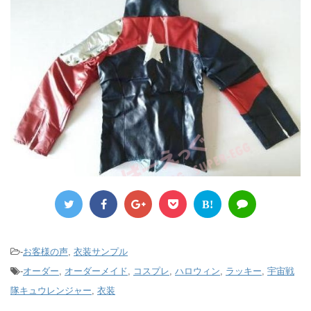
B!
-
お客様の声
,
衣装サンプル
-
オーダー
,
オーダーメイド
,
コスプレ
,
ハロウィン
,
ラッキー
,
宇宙戦
隊キュウレンジャー
,
衣装