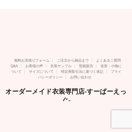
無料お見積りフォーム
ご注文から納品まで
よくあるご質問
Q&A
お客様の声
衣装サンプル
型紙販売
造形・小物に
ついて
サイズについて
特定商取引法に基づく表記
プライ
バシーポリシー
お問い合わせ
オーダーメイド衣装専門店-すーぱーえっ
ぐ-
Copyright© オーダーメイド衣装専門店-すーぱーえっぐ- , 2026 All Rights
Reserved.